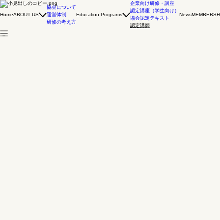
認定講師
企業向け研修・講座
協会について
Certified Instructors
認定講座（学生向け）
運営体制
Home
ABOUT US
Education Programs
News
MEMBERSH
協会が認めた真のプロフェッショナル
協会認定テキスト
研修の考え方
日本ホスピタリエ協会の認定講師は、自身の成功体験や精神論を語るだけの講師ではありません。
認定講師
私たちが伝えるのは、「信頼を創り出す」ためのソーシャルコミュニケーションスキルズです。
講師全員が、ホテル・ブライダルの最前線を知り尽くした実務経験者であり、かつ「なぜ、その言
葉で人が動くのか？」というメカニズムを論理的に解説できる専門家です。 現場に寄り添いなが
ら、明日から誰もが実践できる確かなソーシャルコミュニケーションスキルズを組織に定着させま
す。
安東 徳子
Representative Director
新井 壽美
Director
菅野 佳世
Certified Instructors
衣川 雅代
Certified Instructors
河田 淳鼓
Certified Instructors
香川 美和
Certified Instructors
佐野 みゆき
Certified Instructors
池田 亜希子
Certified Instructors
加藤 友実子
Certified Instructors
米村 みなえ
Certified Instructors
info.hospitalier@espressivocom.jp
〒151-0061 東京都渋谷区初台1−49−2−706
03-6300-6907
© 2026 一般社団法人 日本ホスピタリエ協会